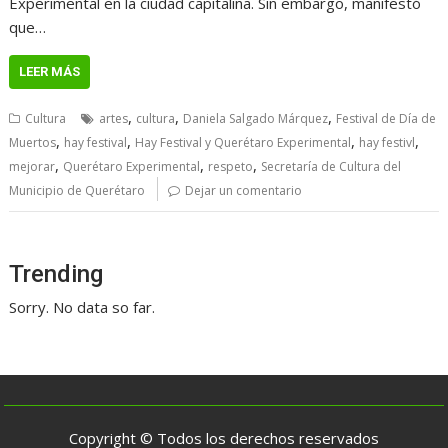
Experimental en la ciudad capitalina. Sin embargo, manifestó
que…
LEER MÁS
,
,
,
Cultura
artes
cultura
Daniela Salgado Márquez
Festival de Día de
,
,
,
,
Muertos
hay festival
Hay Festival y Querétaro Experimental
hay festivl
,
,
,
mejorar
Querétaro Experimental
respeto
Secretaría de Cultura del
Municipio de Querétaro
Dejar un comentario
Trending
Sorry. No data so far.
Copyright © Todos los derechos reservados