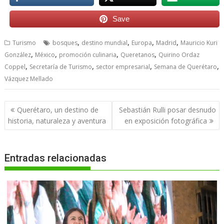
Save
,
,
,
,
Turismo
bosques
destino mundial
Europa
Madrid
Mauricio Kuri
,
,
,
,
González
México
promoción culinaria
Queretanos
Quirino Ordaz
,
,
,
,
Coppel
Secretaría de Turismo
sector empresarial
Semana de Querétaro
Vázquez Mellado
Navegación
Querétaro, un destino de
Sebastián Rulli posar desnudo
de
historia, naturaleza y aventura
en exposición fotográfica
entradas
Entradas relacionadas